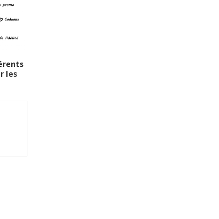
férents
r les