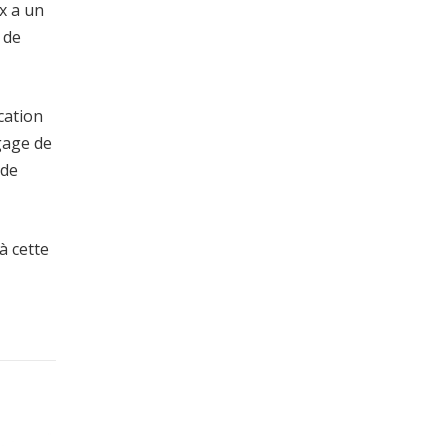
x a un
 de
cation
 gage de
 de
à cette