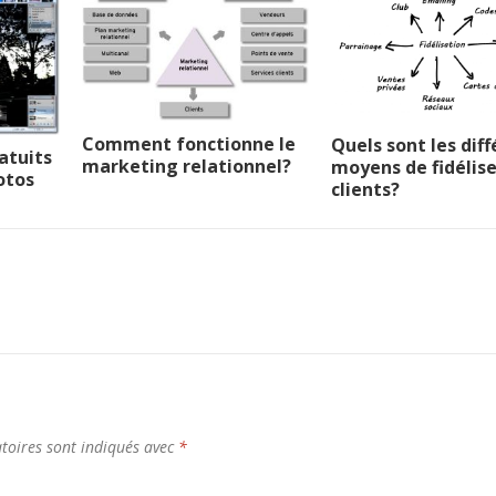
Comment fonctionne le
Quels sont les dif
atuits
marketing relationnel?
moyens de fidélise
otos
clients?
toires sont indiqués avec
*