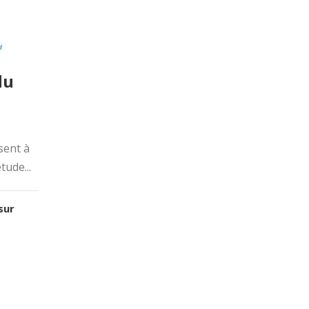
du
sent à
tude...
sur