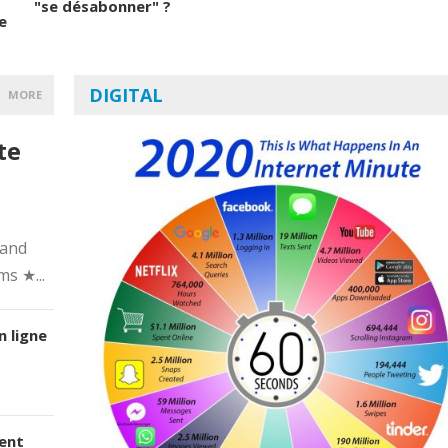
"se désabonner" ?
e
DIGITAL
MORE
te
 and
ms ★...
 ligne
ent