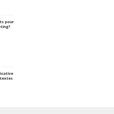
ts pour
eting?
icative
 textes