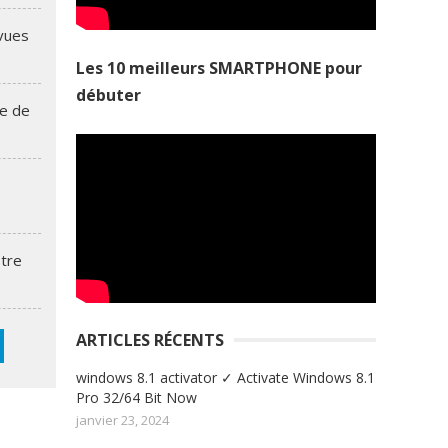
vues
Les 10 meilleurs SMARTPHONE pour
débuter
re de
Objets publicit
lopper le marketing
caisson lumine
otre
ARTICLES RÉCENTS
windows 8.1 activator ✓ Activate Windows 8.1
Pro 32/64 Bit Now
janvier 23, 2024