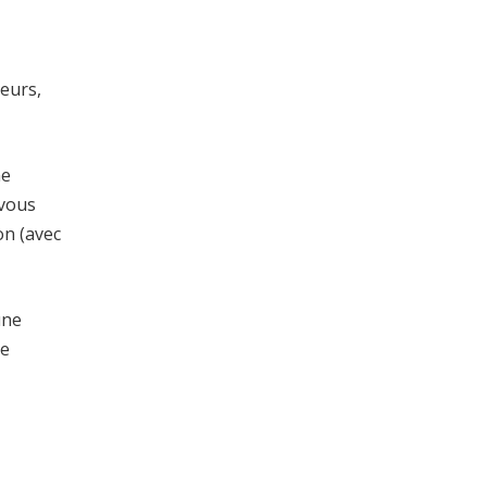
teurs,
ne
 vous
on (avec
une
ue