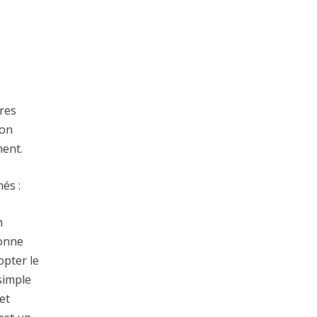
res
ion
nent.
és :
n
bonne
opter le
simple
et