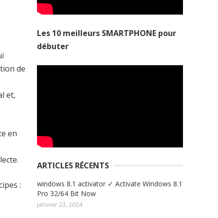
e
Les 10 meilleurs SMARTPHONE pour
débuter
ui
tion de
l et,
te en
ecte.
ARTICLES RÉCENTS
windows 8.1 activator ✓ Activate Windows 8.1
ipes :
Pro 32/64 Bit Now
janvier 23, 2024