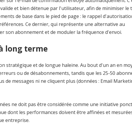
uer sur l'e-mail de confirmation envoyé automatiquement. C'
alide et bien détenue par l'utilisateur, afin de minimiser le 
éléments de base dans le pied de page : le rappel d'autorisation
 préférences. Ce dernier, qui représente une alternative au
er son abonnement et de moduler la fréquence d'envoi.
 à long terme
ion stratégique et de longue haleine. Au bout d'un an en mo
d'erreurs ou de désabonnements, tandis que les 25-50 abonn
plus de messages ni ne cliquent plus (données : Email Marketi
nnées ne doit pas être considérée comme une initiative ponct
nue dont les performances doivent être affinées et mesurée
e entreprise.