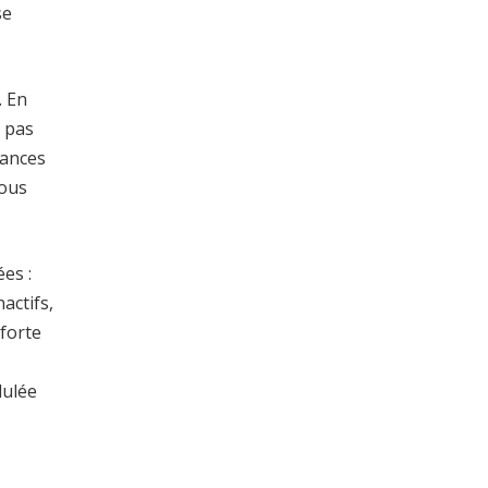
se
. En
t pas
mances
tous
es :
actifs,
forte
dulée