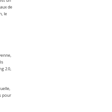
est un
taux de
, le
yenne,
és
ng 2.0,
uelle,
s pour