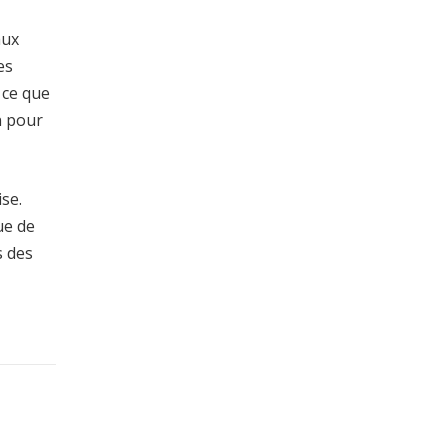
aux
es
 ce que
n pour
ise.
ue de
s des